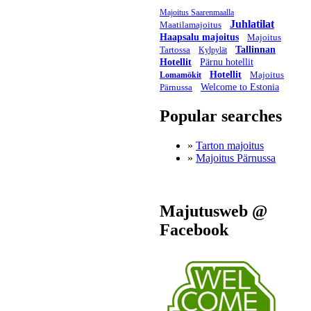
Majoitus Saarenmaalla
Juhlatilat
Maatilamajoitus
Haapsalu majoitus
Majoitus
Tartossa
Tallinnan
Kylpylät
Hotellit
Pärnu hotellit
Hotellit
Majoitus
Lomamökit
Pärnussa
Welcome to Estonia
Popular searches
»
Tarton majoitus
»
Majoitus Pärnussa
Majutusweb @
Facebook