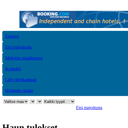
Etusivu
Etsi majoitusta
Majoitus maailmassa
Kontakti
Liity tietokantaan
Kirjaudu sisään
Etsi majoitusta
Haun tulokset