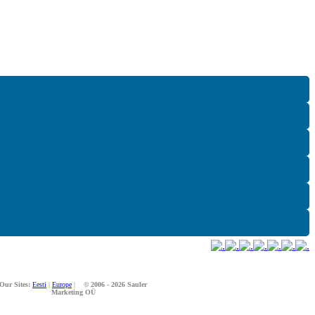
Our Sites:
Eesti
|
Europe
|
© 2006 - 2026 Sauler
Marketing OÜ