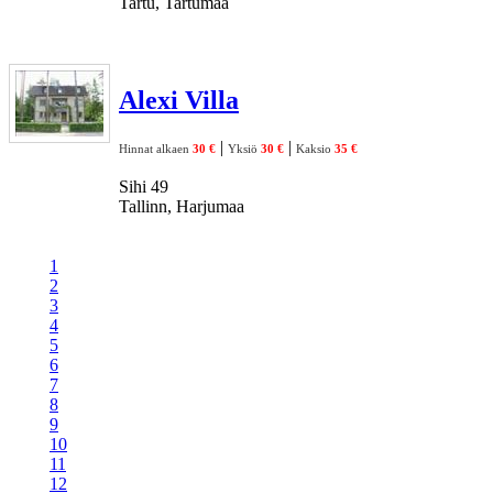
Tartu, Tartumaa
Alexi Villa
|
|
Hinnat alkaen
30 €
Yksiö
30 €
Kaksio
35 €
Sihi 49
Tallinn, Harjumaa
1
2
3
4
5
6
7
8
9
10
11
12