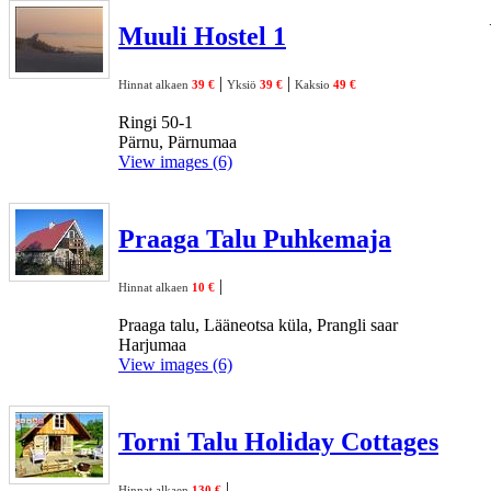
Muuli Hostel 1
|
|
Hinnat alkaen
39 €
Yksiö
39 €
Kaksio
49 €
Ringi 50-1
Pärnu, Pärnumaa
View images (6)
Praaga Talu Puhkemaja
|
Hinnat alkaen
10 €
Praaga talu, Lääneotsa küla, Prangli saar
Harjumaa
View images (6)
Torni Talu Holiday Cottages
|
Hinnat alkaen
130 €