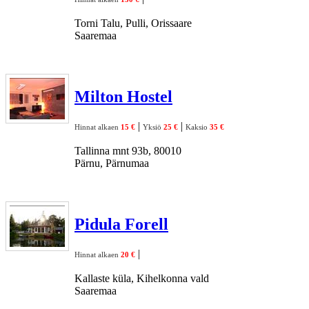
Torni Talu, Pulli, Orissaare
Saaremaa
Milton Hostel
|
|
Hinnat alkaen
15 €
Yksiö
25 €
Kaksio
35 €
Tallinna mnt 93b, 80010
Pärnu, Pärnumaa
Pidula Forell
|
Hinnat alkaen
20 €
Kallaste küla, Kihelkonna vald
Saaremaa