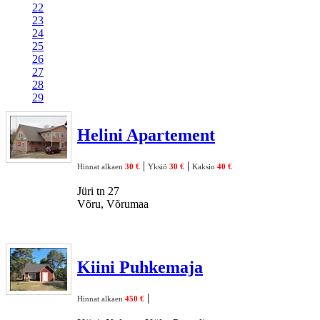
22
23
24
25
26
27
28
29
Helini Apartement
|
|
Hinnat alkaen
30 €
Yksiö
30 €
Kaksio
40 €
Jüri tn 27
Võru, Võrumaa
Kiini Puhkemaja
|
Hinnat alkaen
450 €