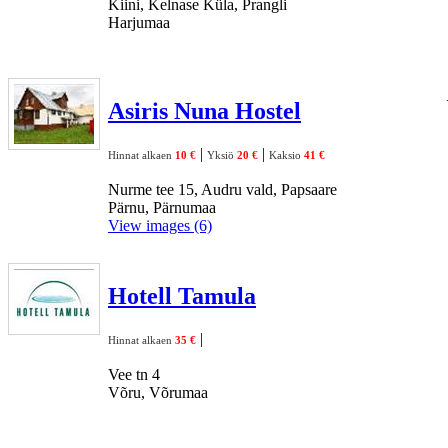
Kiini, Kelnase Küla, Prangli
Harjumaa
Asiris Nuna Hostel
|
|
Hinnat alkaen
10 €
Yksiö
20 €
Kaksio
41 €
Nurme tee 15, Audru vald, Papsaare
Pärnu, Pärnumaa
View images (6)
Hotell Tamula
|
Hinnat alkaen
35 €
Vee tn 4
Võru, Võrumaa