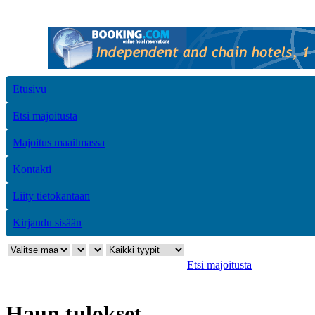
Etusivu
Etsi majoitusta
Majoitus maailmassa
Kontakti
Liity tietokantaan
Kirjaudu sisään
Etsi majoitusta
Haun tulokset