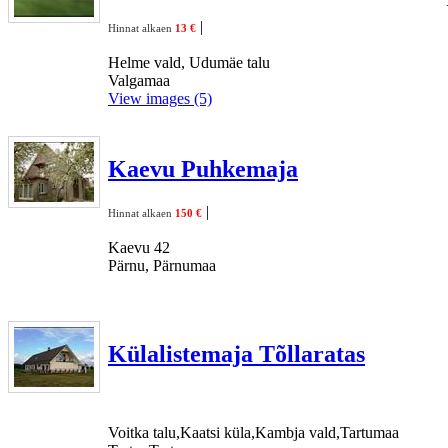
|
Hinnat alkaen
13 €
Helme vald, Udumäe talu
Valgamaa
View images (5)
Kaevu Puhkemaja
|
Hinnat alkaen
150 €
Kaevu 42
Pärnu, Pärnumaa
Külalistemaja Tõllaratas
Voitka talu,Kaatsi küla,Kambja vald,Tartumaa