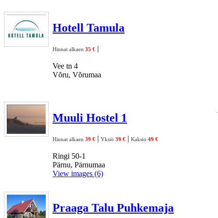
Hotell Tamula
|
Hinnat alkaen
35 €
Vee tn 4
Võru, Võrumaa
Muuli Hostel 1
|
|
Hinnat alkaen
39 €
Yksiö
39 €
Kaksio
49 €
Ringi 50-1
Pärnu, Pärnumaa
View images (6)
Praaga Talu Puhkemaja