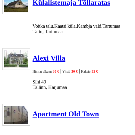
Külalistemaja Tõllaratas
Voitka talu,Kaatsi küla,Kambja vald,Tartumaa
Tartu, Tartumaa
Alexi Villa
|
|
Hinnat alkaen
30 €
Yksiö
30 €
Kaksio
35 €
Sihi 49
Tallinn, Harjumaa
Apartment Old Town