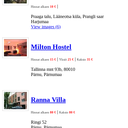
|
Hinnat alkaen
10 €
Praaga talu, Lääneotsa küla, Prangli saar
Harjumaa
View images (6)
Milton Hostel
|
|
Hinnat alkaen
15 €
Yksiö
25 €
Kaksio
35 €
Tallinna mnt 93b, 80010
Pärnu, Pärnumaa
Ranna Villa
|
Hinnat alkaen
80 €
Kaksio
80 €
Ringi 52
Pärnu, Pärnumaa