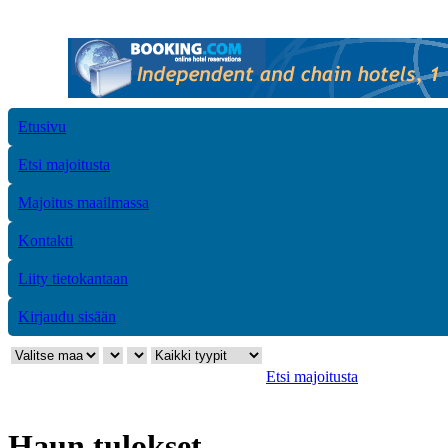
Etusivu
Etsi majoitusta
Majoitus maailmassa
Kontakti
Liity tietokantaan
Kirjaudu sisään
Etsi majoitusta
Haun tulokset