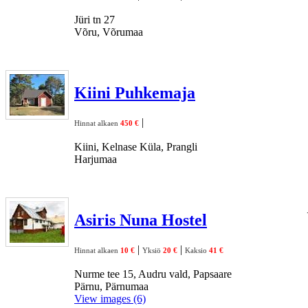
Jüri tn 27
Võru, Võrumaa
Kiini Puhkemaja
|
Hinnat alkaen
450 €
Kiini, Kelnase Küla, Prangli
Harjumaa
Asiris Nuna Hostel
|
|
Hinnat alkaen
10 €
Yksiö
20 €
Kaksio
41 €
Nurme tee 15, Audru vald, Papsaare
Pärnu, Pärnumaa
View images (6)