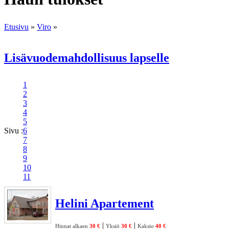
Etusivu
»
Viro
»
Lisävuodemahdollisuus lapselle
1
2
3
4
5
Sivu :
6
7
8
9
10
11
Helini Apartement
|
|
Hinnat alkaen
30 €
Yksiö
30 €
Kaksio
40 €