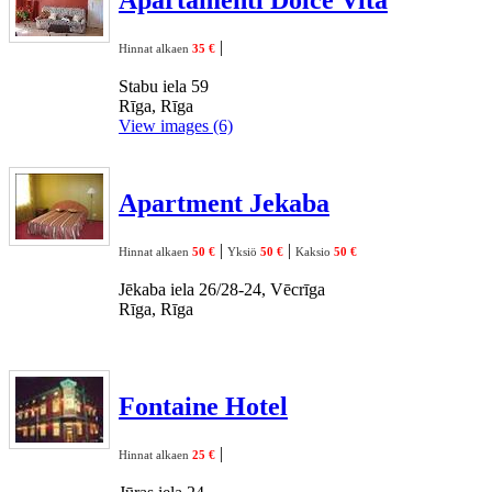
|
Hinnat alkaen
35 €
Stabu iela 59
Rīga, Rīga
View images (6)
Apartment Jekaba
|
|
Hinnat alkaen
50 €
Yksiö
50 €
Kaksio
50 €
Jēkaba iela 26/28-24, Vēcrīga
Rīga, Rīga
Fontaine Hotel
|
Hinnat alkaen
25 €