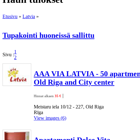
Etusivu
»
Latvia
»
Tupakointi huoneissä sallittu
1
Sivu :
2
AAA VIA LATVIA - 50 apartment
Old Riga and City center
|
Hinnat alkaen
35 €
Meistaru iela 10/12 - 227, Old Riga
Rīga
View images (6)
Apartamenti Dolce Vita