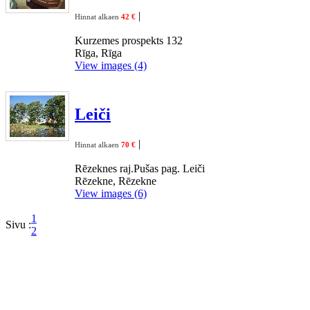
|
Hinnat alkaen
42 €
Kurzemes prospekts 132
Rīga, Rīga
View images (4)
Leiči
|
Hinnat alkaen
70 €
Rēzeknes raj.Pušas pag. Leiči
Rēzekne, Rēzekne
View images (6)
1
Sivu :
2