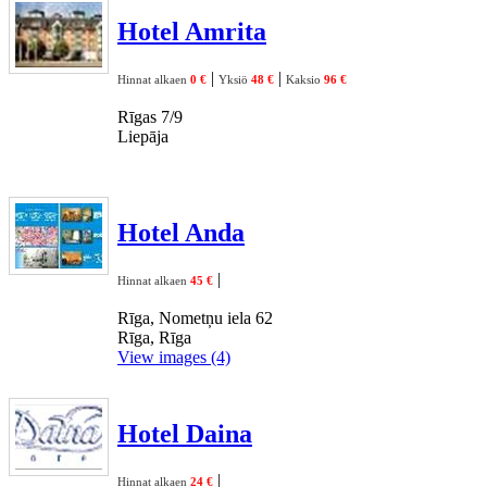
Hotel Amrita
|
|
Hinnat alkaen
0 €
Yksiö
48 €
Kaksio
96 €
Rīgas 7/9
Liepāja
Hotel Anda
|
Hinnat alkaen
45 €
Rīga, Nometņu iela 62
Rīga, Rīga
View images (4)
Hotel Daina
|
Hinnat alkaen
24 €