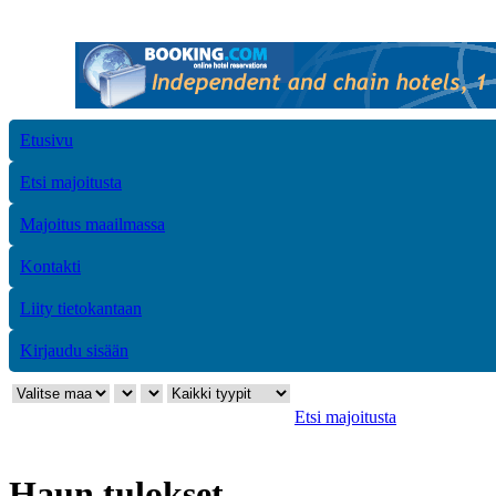
Etusivu
Etsi majoitusta
Majoitus maailmassa
Kontakti
Liity tietokantaan
Kirjaudu sisään
Etsi majoitusta
Haun tulokset